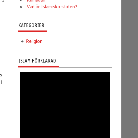
Ramadan
Vad är Islamiska staten?
KATEGORIER
Religion
ISLAM FÖRKLARAD
as
 i