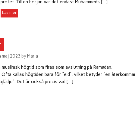
profet. Till en början var det endast Muhammeds […]
r
h maj 2023
by
Maria
 en muslimsk högtid som firas som avslutning på Ramadan,
Ofta kallas högtiden bara för ”eid”, vilket betyder ”en återkomm
tglädje”. Det är också precis vad […]