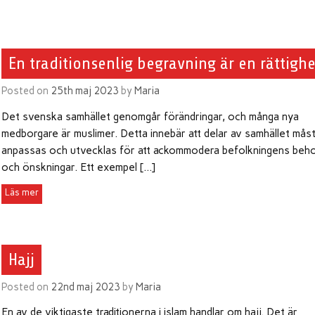
En traditionsenlig begravning är en rättighe
Posted on
25th maj 2023
by
Maria
Det svenska samhället genomgår förändringar, och många nya
medborgare är muslimer. Detta innebär att delar av samhället mås
anpassas och utvecklas för att ackommodera befolkningens beh
och önskningar. Ett exempel […]
Hajj
Posted on
22nd maj 2023
by
Maria
En av de viktigaste traditionerna i islam handlar om hajj. Det är