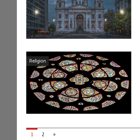
Religion
1
2
»