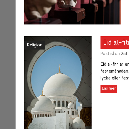
Eid al-fit
Religion
Posted on
28t
Eid al-fitr är
fastemånaden. 
lycka eller fes