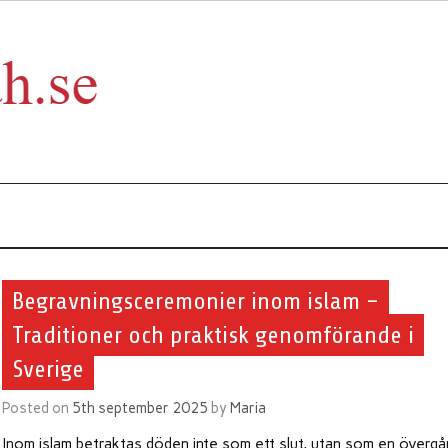
subhanallah
Begravningsceremonier inom islam –
Traditioner och praktisk genomförande i
Sverige
Posted on
5th september 2025
by
Maria
Inom islam betraktas döden inte som ett slut, utan som en överg